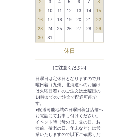
2
3
4
5
6
7
8
9
10
11
12
13
14
15
16
17
18
19
20
21
22
23
24
25
26
27
28
29
30
31
休日
[ご注意ください]
日曜日は定休日となりますので月
曜日着（九州、北海道へのお届け
は火曜日着）のご注文は土曜日の
14時までのご注文で配送可能で
す。
●配送可能地域の日曜日着は店舗へ
お電話にてお申し付けください。
イベント時（母の日、父の日、お
盆前、敬老の日、年末など）は営
業いたしますので以下ご確認くだ