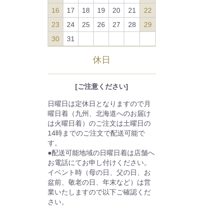
16
17
18
19
20
21
22
23
24
25
26
27
28
29
30
31
休日
[ご注意ください]
日曜日は定休日となりますので月
曜日着（九州、北海道へのお届け
は火曜日着）のご注文は土曜日の
14時までのご注文で配送可能で
す。
●配送可能地域の日曜日着は店舗へ
お電話にてお申し付けください。
イベント時（母の日、父の日、お
盆前、敬老の日、年末など）は営
業いたしますので以下ご確認くだ
さい。