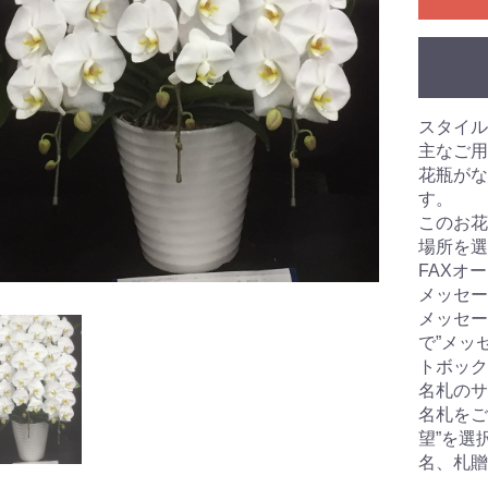
スタイル
主なご用
花瓶がな
す。
このお花
場所を選
FAXオ
メッセー
メッセー
で”メッ
トボック
名札のサ
名札をご
望”を選
名、札贈