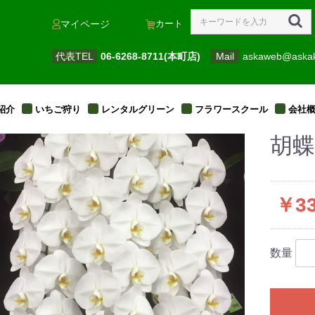
カート
マイページ
代表TEL
06-6268-8711(本町店)
Mail
askaweb@aska
紹介
いちご狩り
レンタルグリーン
フラワースクール
会社
胡蝶
￥33
数量